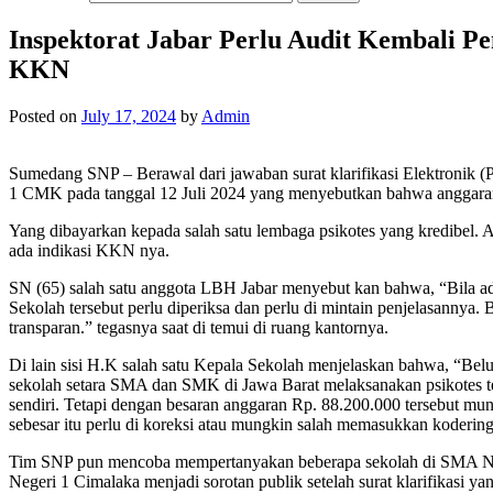
Inspektorat Jabar Perlu Audit Kembali P
KKN
Posted on
July 17, 2024
by
Admin
Sumedang SNP – Berawal dari jawaban surat klarifikasi Elektronik
1 CMK pada tanggal 12 Juli 2024 yang menyebutkan bahwa anggaran P
Yang dibayarkan kepada salah satu lembaga psikotes yang kredibel. A
ada indikasi KKN nya.
SN (65) salah satu anggota LBH Jabar menyebut kan bahwa, “Bila a
Sekolah tersebut perlu diperiksa dan perlu di mintain penjelasannya. 
transparan.” tegasnya saat di temui di ruang kantornya.
Di lain sisi H.K salah satu Kepala Sekolah menjelaskan bahwa, “Be
sekolah setara SMA dan SMK di Jawa Barat melaksanakan psikotes te
sendiri. Tetapi dengan besaran anggaran Rp. 88.200.000 tersebut mun
sebesar itu perlu di koreksi atau mungkin salah memasukkan koderi
Tim SNP pun mencoba mempertanyakan beberapa sekolah di SMA Negri
Negeri 1 Cimalaka menjadi sorotan publik setelah surat klarifikasi y