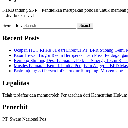
0
Kab.Bandung SNP – Pendidikan merupakan pondasi untuk membangun k
individu dari […]
Search for:
Recent Posts
Ucapan HUT RI Ke-81 dari Direktur PT. BPR Subang Gemi Na
Pasar Hewan Bogor Resmi Beroperasi, Jadi Pusat Perdagangan
Rembug Stunting Desa Pabuaran: Perkuat Sinergi, Tekan Risik
Musdes Pabuaran Bentuk Panitia Pengisian Anggota BPD Mas
Pasirtanjung: 80 Persen Infrastruktur Rampung, Musrenban
Legalitas
Telah terdaftar dan memperoleh Pengesahan dari Kementrian Huk
Penerbit
PT. Swara Nasional Pos