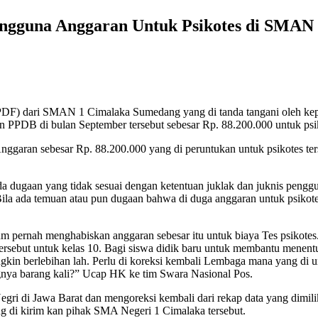
engguna Anggaran Untuk Psikotes di SMAN 
 (PDF) dari SMAN 1 Cimalaka Sumedang yang di tanda tangani oleh k
PDB di bulan September tersebut sebesar Rp. 88.200.000 untuk psiko
nggaran sebesar Rp. 88.200.000 yang di peruntukan untuk psikotes ters
da dugaan yang tidak sesuai dengan ketentuan juklak dan juknis pen
Bila ada temuan atau pun dugaan bahwa di duga anggaran untuk psikotes 
lum pernah menghabiskan anggaran sebesar itu untuk biaya Tes psiko
rsebut untuk kelas 10. Bagi siswa didik baru untuk membantu menent
gkin berlebihan lah. Perlu di koreksi kembali Lembaga mana yang di u
ngnya barang kali?” Ucap HK ke tim Swara Nasional Pos.
 di Jawa Barat dan mengoreksi kembali dari rekap data yang dimilik
ang di kirim kan pihak SMA Negeri 1 Cimalaka tersebut.