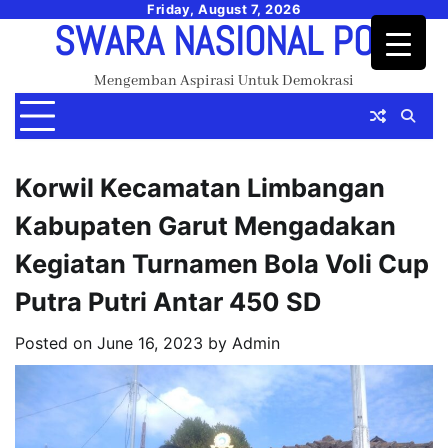
Skip
Friday, August 7, 2026
SWARA NASIONAL POS
to
content
Mengemban Aspirasi Untuk Demokrasi
Korwil Kecamatan Limbangan
Kabupaten Garut Mengadakan
Kegiatan Turnamen Bola Voli Cup
Putra Putri Antar 450 SD
Posted on
June 16, 2023
by
Admin