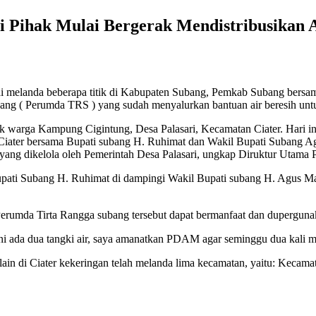
Pihak Mulai Bergerak Mendistribusikan 
elanda beberapa titik di Kabupaten Subang, Pemkab Subang bersama b
ang ( Perumda TRS ) yang sudah menyalurkan bantuan air beresih untu
k warga Kampung Cigintung, Desa Palasari, Kecamatan Ciater. Hari in
ater bersama Bupati subang H. Ruhimat dan Wakil Bupati Subang Agus
s yang dikelola oleh Pemerintah Desa Palasari, ungkap Diruktur Uta
 Bupati Subang H. Ruhimat di dampingi Wakil Bupati subang H. Agus M
 Perumda Tirta Rangga subang tersebut dapat bermanfaat dan duperguna
ni ada dua tangki air, saya amanatkan PDAM agar seminggu dua kali me
n di Ciater kekeringan telah melanda lima kecamatan, yaitu: Kecam