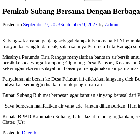
Pemkab Subang Bersama Dengan Berbagai 
Posted on
September 9, 2023
September 9, 2023
by
Admin
Subang – Kemarau panjang sebagai dampak Fenomena EI Nino mulai m
masyarakat yang terdampak, salah satunya Perumda Tirta Rangga sub
Misalnya Perumda Tirta Rangga menyalurkan bantuan air bersih unru
bersih kepada warga Kampung Cigintung Desa Palasari, Kecamatan Ci
kekeringan eksrem wilayah ini biasanya menggunakan air pamisima
Penyaluran air bersih ke Desa Palasari ini dilakukan langsung oleh
jadwalkan seminggu dua kali untuk pengiriman air.
Bupati Subang Ruhimat berpesan agar bantuan air yang berasal dari
“Saya berpesan manfaatkan air yang ada, jangan dihamburkan. Hari i
Kepala BPBD Kabupaten Subang, Udin Jazudin mengungkapkan, selai
Ciater. (Us)
Posted in
Daerah