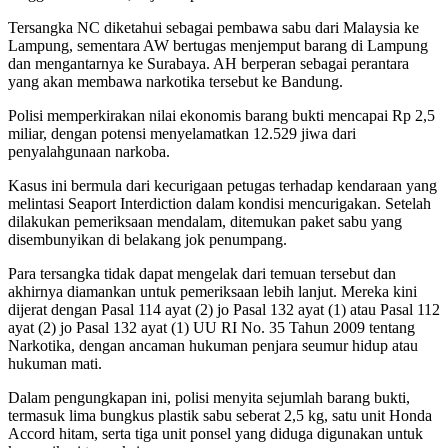
Tersangka NC diketahui sebagai pembawa sabu dari Malaysia ke
Lampung, sementara AW bertugas menjemput barang di Lampung
dan mengantarnya ke Surabaya. AH berperan sebagai perantara
yang akan membawa narkotika tersebut ke Bandung.
Polisi memperkirakan nilai ekonomis barang bukti mencapai Rp 2,5
miliar, dengan potensi menyelamatkan 12.529 jiwa dari
penyalahgunaan narkoba.
Kasus ini bermula dari kecurigaan petugas terhadap kendaraan yang
melintasi Seaport Interdiction dalam kondisi mencurigakan. Setelah
dilakukan pemeriksaan mendalam, ditemukan paket sabu yang
disembunyikan di belakang jok penumpang.
Para tersangka tidak dapat mengelak dari temuan tersebut dan
akhirnya diamankan untuk pemeriksaan lebih lanjut. Mereka kini
dijerat dengan Pasal 114 ayat (2) jo Pasal 132 ayat (1) atau Pasal 112
ayat (2) jo Pasal 132 ayat (1) UU RI No. 35 Tahun 2009 tentang
Narkotika, dengan ancaman hukuman penjara seumur hidup atau
hukuman mati.
Dalam pengungkapan ini, polisi menyita sejumlah barang bukti,
termasuk lima bungkus plastik sabu seberat 2,5 kg, satu unit Honda
Accord hitam, serta tiga unit ponsel yang diduga digunakan untuk