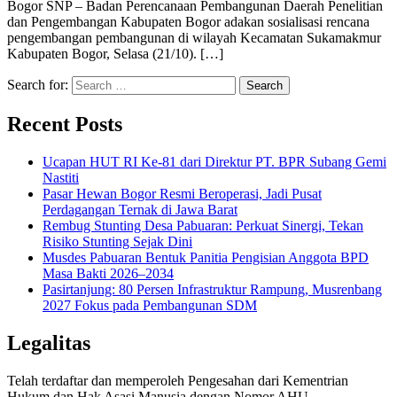
Bogor SNP – Badan Perencanaan Pembangunan Daerah Penelitian
dan Pengembangan Kabupaten Bogor adakan sosialisasi rencana
pengembangan pembangunan di wilayah Kecamatan Sukamakmur
Kabupaten Bogor, Selasa (21/10). […]
Search for:
Recent Posts
Ucapan HUT RI Ke-81 dari Direktur PT. BPR Subang Gemi
Nastiti
Pasar Hewan Bogor Resmi Beroperasi, Jadi Pusat
Perdagangan Ternak di Jawa Barat
Rembug Stunting Desa Pabuaran: Perkuat Sinergi, Tekan
Risiko Stunting Sejak Dini
Musdes Pabuaran Bentuk Panitia Pengisian Anggota BPD
Masa Bakti 2026–2034
Pasirtanjung: 80 Persen Infrastruktur Rampung, Musrenbang
2027 Fokus pada Pembangunan SDM
Legalitas
Telah terdaftar dan memperoleh Pengesahan dari Kementrian
Hukum dan Hak Asasi Manusia dengan Nomor AHU –