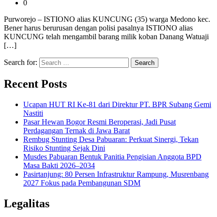
0
Purworejo – ISTIONO alias KUNCUNG (35) warga Medono kec.
Bener harus berurusan dengan polisi pasalnya ISTIONO alias
KUNCUNG telah mengambil barang milik koban Danang Watuaji
[…]
Search for:
Recent Posts
Ucapan HUT RI Ke-81 dari Direktur PT. BPR Subang Gemi
Nastiti
Pasar Hewan Bogor Resmi Beroperasi, Jadi Pusat
Perdagangan Ternak di Jawa Barat
Rembug Stunting Desa Pabuaran: Perkuat Sinergi, Tekan
Risiko Stunting Sejak Dini
Musdes Pabuaran Bentuk Panitia Pengisian Anggota BPD
Masa Bakti 2026–2034
Pasirtanjung: 80 Persen Infrastruktur Rampung, Musrenbang
2027 Fokus pada Pembangunan SDM
Legalitas