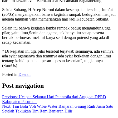
dari tim Jawara Al – Barokah asal Kecamatan Sagalaherang.
Sekda Subang, H.Asep Nuroni dalam kesempatan tersebut, Jum’at
(26/05) menyampaikan bahwa kegiatan rampak bedug akan menjadi
agenda tahunan yang memeriahkan hari jadi Kabupaten Subang,
Selain itu bahwa kegiatan lomba rampak bedug mengandung tiga
pilar, yaitu ilmu,Senin dan agama, tak hanya itu setiap peserta
berhak berinovasi melalui karya seni dengan potensi yang ada di
setiap kecamatan.
” Di kegiatan ini tiga pilar tersebut terjawab semuanya, ada seninya,
ada syiar agamanya dan tentunya ada syiar berkaitan dengan ilmu
tentang kehidupan atau pesan – pesan kesenian”, ungkapnya.
(Sun/Us)
Posted in
Daerah
Post navigation
Previous:
Ucapan Selamat Hari Pancasila dari Anggota DPRD
Kabupaten Pasuruan
Next:
Tim Bola Voli Wibie Water Banjaran Girang Raih Juara Satu
Setelah Taklukan Tim Ram Banjaran Hilir