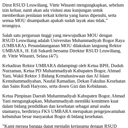
Dirut RSUD Leuwiliang, Vitrie Winastri mengungkapkan, sebelum
izin keluar, nanti akan ada visitasi atau kunjungan untuk
memberikan penilaian terkait kriteria yang harus dipenuhi, serta
semua MOU disampaikan apakah sudah layak atau tidak,”
terangnya.
Salah satu perguruan tinggi yang mewujudkan MOU dengan
RSUD Leuwiliang adalah Universitas Muhammadiyah Bogor Raya
(UMBARA). Penandatanganan MOU dilakukan langsung Rektor
UMBARA, H. Edi Sukardi bersama Direktur RSUD Leuwiliang,
dr. Vitrie Winastri, Selasa (4/7).
Kehadiran Rektor UMBARA didampingi oleh Ketua BPH, Duduh
Nurzaman, Ketua PD Muhammadiyah Kabupaten Bogor, Ahmad
Yani, Wakil Rektor 3 Bidang Kemahasiswaan dan Al Islam
Kemuhammadiyahan, Naufal Ramadian, Dekan Fakultas Kesehatan
dan Sains Rudi Haryono, serta dosen Gizi dan Kebidanan.
Ketua Pimpinan Daerah Muhammadiyah Kabupaten Bogor, Ahmad
Yani mengungkapkan, Muhammadiyah memiliki komitmen kuat
dalam bidang pendidikan dan kesehatan sebagai amal usaha
utamanya, berdirinya FKS UMBARA merupakan pengejawantahan
kebutuhan besar masyarakat Bogor di bidang kesehatan.
”Kami merasa bangga dapat menjalin kerjasama dengan RSUD