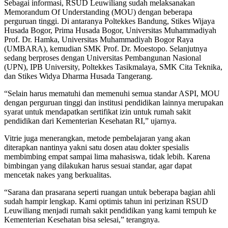
Sebagai informasi, RSUD Leuwiliang sudah melaksanakan
Memorandum Of Understanding (MOU) dengan beberapa
perguruan tinggi. Di antaranya Poltekkes Bandung, Stikes Wijaya
Husada Bogor, Prima Husada Bogor, Universitas Muhammadiyah
Prof. Dr. Hamka, Universitas Muhammadiyah Bogor Raya
(UMBARA), kemudian SMK Prof. Dr. Moestopo. Selanjutnya
sedang berproses dengan Universitas Pembangunan Nasional
(UPN), IPB University, Poltekkes Tasikmalaya, SMK Cita Teknika,
dan Stikes Widya Dharma Husada Tangerang.
“Selain harus mematuhi dan memenuhi semua standar ASPI, MOU
dengan perguruan tinggi dan institusi pendidikan lainnya merupakan
syarat untuk mendapatkan sertifikat izin untuk rumah sakit
pendidikan dari Kementerian Kesehatan RI,” ujarnya.
Vitrie juga menerangkan, metode pembelajaran yang akan
diterapkan nantinya yakni satu dosen atau dokter spesialis
membimbing empat sampai lima mahasiswa, tidak lebih. Karena
bimbingan yang dilakukan harus sesuai standar, agar dapat
mencetak nakes yang berkualitas.
“Sarana dan prasarana seperti ruangan untuk beberapa bagian ahli
sudah hampir lengkap. Kami optimis tahun ini perizinan RSUD
Leuwiliang menjadi rumah sakit pendidikan yang kami tempuh ke
Kementerian Kesehatan bisa selesai,” terangnya.