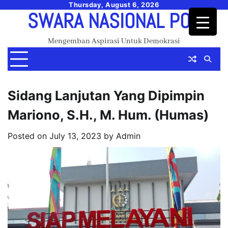
Skip
Thursday, August 6, 2026
SWARA NASIONAL POS
to
content
Mengemban Aspirasi Untuk Demokrasi
Sidang Lanjutan Yang Dipimpin
Mariono, S.H., M. Hum. (Humas)
Posted on
July 13, 2023
by
Admin