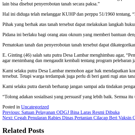
lain bisa disebut penyerobotan tanah secara paksa.”
Hal ini diduga telah melanggar KUHP dan perppu 51/1960 tentang, “
Pihak yang berhak atas tanah tersebut dapat melakukan langkah huk
Pidana ini berlaku bagi orang atau oknum yang memberi bantuan deng
Pematokan tanah dan penyerobotan tanah tersebut dapat dikategorikan
E. Ginting (46) salah satu putra Desa Lambar menghimbau agar, “
agar menimbang dan mengaudit kembali tentang program pelebaran jal
Kami selaku putra Desa Lambar memohon agar hak mendapatkan komp
tersebut. Tetapi warga terdampak juga perlu di beri ganti rugi atas t
Kami selaku putra daerah berharap jangan sampai ada tindakan penga
“Tolong adakan sosialisasi yang persuasif yang lebih baik. Semua it
Posted in
Uncategorized
Post
Previous:
Satuan Pelayanan ODGJ Bina Laras Resmi Dibuka
Next:
Cegah Penularan Rabies Dinas Pertanian Cilacap Beri Vaksin G
navigation
Related Posts