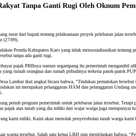
Rakyat Tanpa Ganti Rugi Oleh Oknum Peme
 surat dari bupati tentang pelaksanaan proyek pelebaran jalan tersebu
r (27/09).
dakan Pemda Kabupaten Karo yang tidak mensosialisasikan tentang p
sebut tanpa ada ganti rugi.
embayar pajak PBBnya namun segampang itu pemerintah mengambil alih 
ga yang rumah orangtua dan rumah pribadinya terkena patok-patok PUP
sa Lambar ikut angkat bicara bahwa, “Tindakan pematokan tersebut san
Tindakan ini merupakan pelanggaran HAM dan pelanggaran Undang und
G.
enuh program pemerintah untuk pelebaran jalan tersebut. Tetapi p
 pajak atas tanah yang dia miliki dan wajar warga juga mempunyai hak
h yang kami miliki. Kami akan menolak penyerobotan tanah warga kami 
an warga tersebut. Salah satu ketua LBH pun menjelaskan bahwa, “Pen