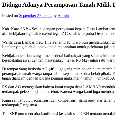
Diduga Adanya Perampasan Tanah Milik 
Posted on
September 27, 2024
by
Admin
Kab. Karo SNP – Sesuai dengan pernyataan kepala Desa Lambar tentang
atas kebijakan sepihak tersebut tegas AG salah satu putra Desa Lamba
Warga desa Lambar Kec. Tiga Panah Kab. Karo pun mengeluhkan tin
Lambar yang telah di patok dan direncanakan untuk pelebaran jalan ter
Kebijakan tersebut sangat mencederai hati rakyat yang selama ini m
kesepakatan awal dengan masyarakat,” tegas RS (42) salah satu war
Di tempat yang berbeda AG (46) juga yang merupakan putra daerah De
perampasan tanah warga tanpa ada kesepakatan kedua belah pihak. 
tanah diancam dengan pidana penjara maksimal 4 tahun.,” ungkap A
RS dan AG menegaskan bahwa kami warga desa LAMBAR mendukung p
terdampak pelebaran jalan tersebut. Karena warga kami juga membayar
Kami sangat butuh sosialisasi dan kompensasi (ganti rugi) atas tana
terdampak,” tegasnya.
Tim SNP pun mencoba konfirmasi ke salah satu LBH tentang penolak