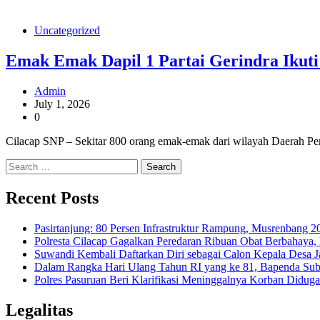
Uncategorized
Emak Emak Dapil 1 Partai Gerindra Ikut
Admin
July 1, 2026
0
Cilacap SNP – Sekitar 800 orang emak-emak dari wilayah Daerah Pemi
Search
for:
Recent Posts
Pasirtanjung: 80 Persen Infrastruktur Rampung, Musrenban
Polresta Cilacap Gagalkan Peredaran Ribuan Obat Berbahaya
Suwandi Kembali Daftarkan Diri sebagai Calon Kepala Desa 
Dalam Rangka Hari Ulang Tahun RI yang ke 81, Bapenda Sub
Polres Pasuruan Beri Klarifikasi Meninggalnya Korban Diduga
Legalitas