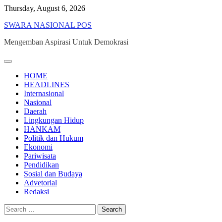
Skip
Thursday, August 6, 2026
to
SWARA NASIONAL POS
content
Mengemban Aspirasi Untuk Demokrasi
HOME
HEADLINES
Internasional
Nasional
Daerah
Lingkungan Hidup
HANKAM
Politik dan Hukum
Ekonomi
Pariwisata
Pendidikan
Sosial dan Budaya
Advetorial
Redaksi
Search
for: