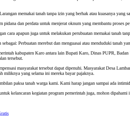
Larangan memakai tanah tanpa izin yang berhak atau kuasanya yang sa
um pidana dan perdata untuk menjerat oknum yang membantu proses pen
an cara apapun juga untuk melakukan perubuatan memakai tanah tanpa i
 sebagai: Perbuatan merebut dan menguasai atau menduduki tanah yang 
Pemerintah kabupaten Karo antara lain Bupati Karo, Dinas PUPR, Ba
an tersebut.
ensasi masyarakat tersebut dapat dipenuhi. Masyarakat Desa Lambar
anah miliknya yang selama ini mereka bayar pajaknya.
mbilan paksa tanah warga kami. Kami harap jangan sampai ada intimid
u untuk kelancaran kegiatan program pemerintah juga, mohon dipahami 
ratis