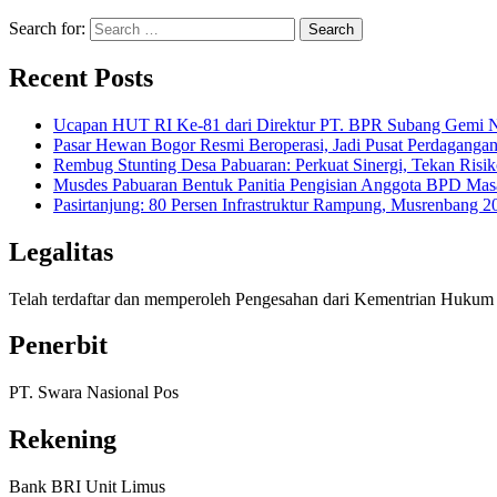
Search for:
Recent Posts
Ucapan HUT RI Ke-81 dari Direktur PT. BPR Subang Gemi Na
Pasar Hewan Bogor Resmi Beroperasi, Jadi Pusat Perdagangan
Rembug Stunting Desa Pabuaran: Perkuat Sinergi, Tekan Risik
Musdes Pabuaran Bentuk Panitia Pengisian Anggota BPD Mas
Pasirtanjung: 80 Persen Infrastruktur Rampung, Musrenban
Legalitas
Telah terdaftar dan memperoleh Pengesahan dari Kementrian Huk
Penerbit
PT. Swara Nasional Pos
Rekening
Bank BRI Unit Limus