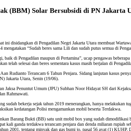
k (BBM) Solar Bersubsidi di PN Jakarta U
at ini disidangkan di Pengadilan Negri Jakarta Utara membuat Wartaw
4 mengatakan “Sudah beres sama Lili dan sudah putus semua di Penga
gi, baik di Pengadilan maupun di Pertamina”, ucap pengawas beberapa
telah selesai dan beres sementara kasus masih berjalan di Pengadila
 Aan Rudianto Terancam 6 Tahun Penjara. Sidang lanjutan kasus pen
) Jakarta Utara, Senin (19/06).
 Jaksa Penuntut Umum (JPU) Subhan Noor Hidayat SH dari Kejaksaan
 dan Rahmawati.
sudah bekerja sejak tahun 2019 menerangkan, hanya melakukan tugasn
yaksikan kedatangan Polisi mengamankan mobil beserta Terdakwa.
n Barang Bukti (BB) satu unit mobil box yang sudah dimodifikasi beri
pat kali ganda terdakwa terancam penjara dan denda miliaran rupiah 
 tahun 2001, tentang minyak dan gas bumi jo, pasal 56 ayat (1) KUHP.