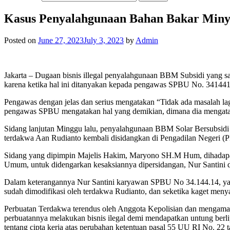
Kasus Penyalahgunaan Bahan Bakar Minya
Posted on
June 27, 2023
July 3, 2023
by
Admin
Jakarta – Dugaan bisnis illegal penyalahgunaan BBM Subsidi yang sa
karena ketika hal ini ditanyakan kepada pengawas SPBU No. 341441
Pengawas dengan jelas dan serius mengatakan “Tidak ada masalah la
pengawas SPBU mengatakan hal yang demikian, dimana dia mengatakan 
Sidang lanjutan Minggu lalu, penyalahgunaan BBM Solar Bersubsidi
terdakwa Aan Rudianto kembali disidangkan di Pengadilan Negeri (PN
Sidang yang dipimpin Majelis Hakim, Maryono SH.M Hum, dihadapan
Umum, untuk didengarkan kesaksiannya dipersidangan, Nur Santini
Dalam keterangannya Nur Santini karyawan SPBU No 34.144.14, yang 
sudah dimodifikasi oleh terdakwa Rudianto, dan seketika kaget men
Perbuatan Terdakwa terendus oleh Anggota Kepolisian dan mengamanka
perbuatannya melakukan bisnis ilegal demi mendapatkan untung berli
tentang cipta kerja atas perubahan ketentuan pasal 55 UU RI No. 22