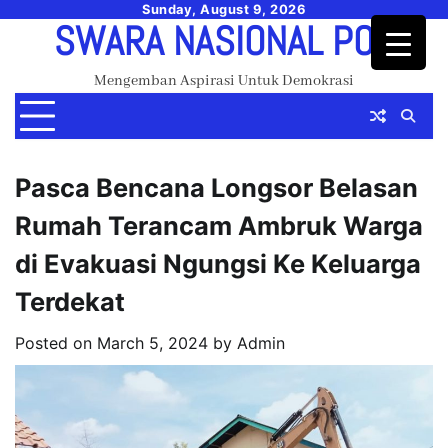
Skip
Sunday, August 9, 2026
SWARA NASIONAL POS
to
content
Mengemban Aspirasi Untuk Demokrasi
Pasca Bencana Longsor Belasan
Rumah Terancam Ambruk Warga
di Evakuasi Ngungsi Ke Keluarga
Terdekat
Posted on
March 5, 2024
by
Admin