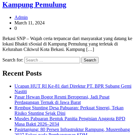
Kampung Pemulung
Admin
March 11, 2024
0
Bekasi SNP – Wajah ceria terpancar dari masyarakat yang datang ke
lokasi Bhakti sSosial di Kampung Pemulung yang terletak di
Kelurahan Cikiwul Kota Bekasi. Kampung […]
Search for:
Recent Posts
Ucapan HUT RI Ke-81 dari Direktur PT. BPR Subang Gemi
Nastiti
Pasar Hewan Bogor Resmi Beroperasi, Jadi Pusat
Perdagangan Ternak di Jawa Barat
Rembug Stunting Desa Pabuaran: Perkuat Sinergi, Tekan
Risiko Stunting Sejak Dini
Musdes Pabuaran Bentuk Panitia Pengisian Anggota BPD
Masa Bakti 2026–2034
Pasirtanjung: 80 Persen Infrastruktur Rampung, Musrenbang
2027 Fokus pada Pembangunan SDM