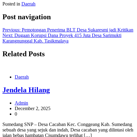
Posted in
Daerah
Post navigation
Previous:
Pemotongan Penerima BLT Desa Sukaresmi jadi Kritikan
Next:
Dugaan Korupsi Dana Proyek 415 Juta Desa Sarimukti
Karangnunggal Kab. Tasikmalaya
Related Posts
Daerah
Jendela Hilang
Admin
December 2, 2025
0
Sumedang SNP – Desa Cacaban Kec. Conggeang Kab. Sumedang
sebuah desa yang sejuk dan indah, Desa cacaban yang dilintasi oleh
jalan bebas hambatan Cisumdawu terlihat […]