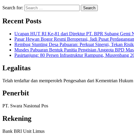
Search for:
Recent Posts
Ucapan HUT RI Ke-81 dari Direktur PT. BPR Subang Gemi Na
Pasar Hewan Bogor Resmi Beroperasi, Jadi Pusat Perdagangan
Rembug Stunting Desa Pabuaran: Perkuat Sinergi, Tekan Risik
Musdes Pabuaran Bentuk Panitia Pengisian Anggota BPD Mas
Pasirtanjung: 80 Persen Infrastruktur Rampung, Musrenban
Legalitas
Telah terdaftar dan memperoleh Pengesahan dari Kementrian Huk
Penerbit
PT. Swara Nasional Pos
Rekening
Bank BRI Unit Limus