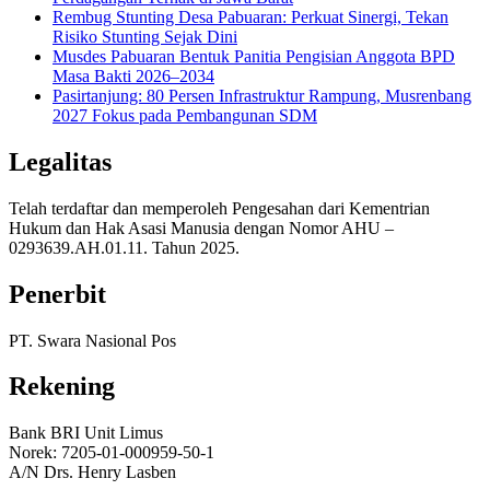
Rembug Stunting Desa Pabuaran: Perkuat Sinergi, Tekan
Risiko Stunting Sejak Dini
Musdes Pabuaran Bentuk Panitia Pengisian Anggota BPD
Masa Bakti 2026–2034
Pasirtanjung: 80 Persen Infrastruktur Rampung, Musrenbang
2027 Fokus pada Pembangunan SDM
Legalitas
Telah terdaftar dan memperoleh Pengesahan dari Kementrian
Hukum dan Hak Asasi Manusia dengan Nomor AHU –
0293639.AH.01.11. Tahun 2025.
Penerbit
PT. Swara Nasional Pos
Rekening
Bank BRI Unit Limus
Norek: 7205-01-000959-50-1
A/N Drs. Henry Lasben