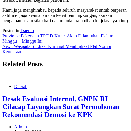
tersebut, melalui kegiatan patroli ini.
Kami juga menghimbau kepada seluruh masyarakat untuk berperan
aktif menjaga keamanan dan ketertiban lingkungan,lakukan
pengaman selalu stiap hari dalam bulan ramadhan ini jelas nya. (ind)
Posted in
Daerah
Post
Previous:
Pekerjaan TPT DiKunci Akan Dilanjutkan Dalam
Minggu – Minggu Ini
navigation
Next:
Waspada Sindikat Kriminal Menduplikat Plat Nomor
Kendaraan
Related Posts
Daerah
Desak Evaluasi Internal, GNPK RI
Cilacap Layangkan Surat Permohonan
Rekomendasi Demosi ke KPK
Admin