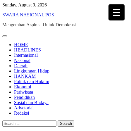
Skip
Sunday, August 9, 2026
to
SWARA NASIONAL POS
content
Mengemban Aspirasi Untuk Demokrasi
HOME
HEADLINES
Internasional
Nasional
Daerah
Lingkungan Hidup
HANKAM
Politik dan Hukum
Ekonomi
Pariwisata
Pendidikan
Sosial dan Budaya
Advetorial
Redaksi
Search
for: