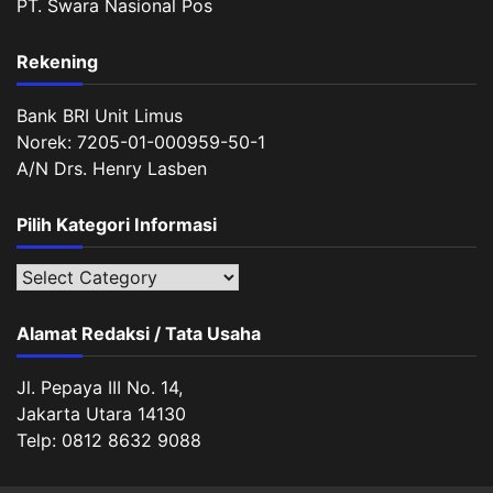
PT. Swara Nasional Pos
Rekening
Bank BRI Unit Limus
Norek: 7205-01-000959-50-1
A/N Drs. Henry Lasben
Pilih Kategori Informasi
Pilih
Kategori
Informasi
Alamat Redaksi / Tata Usaha
Jl. Pepaya III No. 14,
Jakarta Utara 14130
Telp: 0812 8632 9088