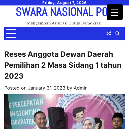
Skip
Friday, August 7, 2026
SWARA NASIONAL POS
to
content
Mengemban Aspirasi Untuk Demokrasi
Reses Anggota Dewan Daerah
Pemilihan 2 Masa Sidang 1 tahun
2023
Posted on
January 31, 2023
by
Admin