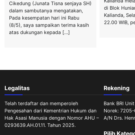
Kalianda mel
Cikedung (Junata Tisna senjaya SH)
di Blok Huni
dalam sambutanya mengatakan,
Kalianda, Sel
Pada kesempatan hari ini Rabu
22.00 WIB, p
(8/5), saya sampaikan terima kasih
atas dukungan kepada […]
Legalitas
Rekening
Telah terdaftar dan memperoleh
Bank BRI Unit
Pengesahan dari Kementrian Hukum dan
Norek: 7205-
Hak Asasi Manusia dengan Nomor AHU –
A/N Drs. Hen
0293639.AH.01.11. Tahun 2025.
Pilih Kateg