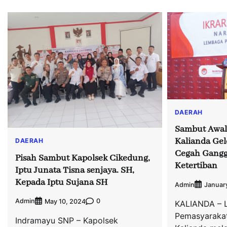
DAERAH
Sambut Awal
Kalianda Gel
DAERAH
Cegah Gang
Pisah Sambut Kapolsek Cikedung,
Ketertiban
Iptu Junata Tisna senjaya. SH,
Kepada Iptu Sujana SH
Admin
Januar
Admin
0
May 10, 2024
KALIANDA – 
Pemasyarakat
Indramayu SNP – Kapolsek