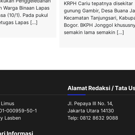
akukan Penggeledahan
KRPH Cariu tepatnya disekitar
an Warga Binaan Lapas
gunung Gambir, Desa Buana J
asa (10/1). Pada pukul
Kecamatan Tanjungsari, Kabup
etugas Lapas […]
Bogor. BKPH Jonggol khususny
semakin lama semakin […]
Alamat Redaksi / Tata U
 Limus
Jl. Pepaya III No. 14,
01-000959-50-1
Jakarta Utara 14130
ry Lasben
Telp: 0812 8632 9088
ori Informasi