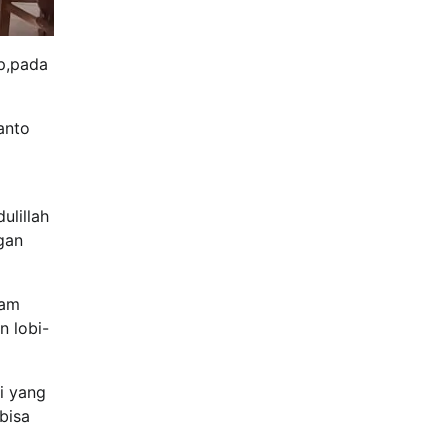
ap,pada
anto
ulillah
gan
ram
n lobi-
i yang
bisa