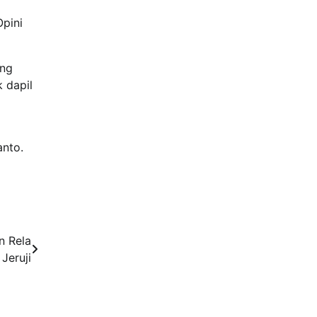
pini
ang
 dapil
anto.
n Rela
Jeruji