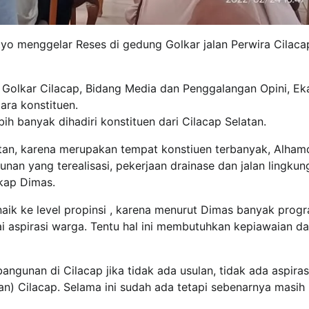
setyo menggelar Reses di gedung Golkar jalan Perwira Cilac
i Golkar Cilacap, Bidang Media dan Penggalangan Opini, Ek
ara konstituen.
h banyak dihadiri konstituen dari Cilacap Selatan.
an, karena merupakan tempat konstiuen terbanyak, Alhamd
nan yang terealisasi, pekerjaan drainase dan jalan lingkun
gkap Dimas.
aik ke level propinsi , karena menurut Dimas banyak prog
i aspirasi warga. Tentu hal ini membutuhkan kepiawaian da
ngunan di Cilacap jika tidak ada usulan, tidak ada aspiras
an) Cilacap. Selama ini sudah ada tetapi sebenarnya masih 