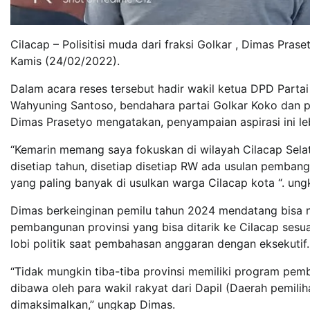
Cilacap – Polisitisi muda dari fraksi Golkar , Dimas Pra
Kamis (24/02/2022).
Dalam acara reses tersebut hadir wakil ketua DPD Parta
Wahyuning Santoso, bendahara partai Golkar Koko dan p
Dimas Prasetyo mengatakan, penyampaian aspirasi ini lebi
“Kemarin memang saya fokuskan di wilayah Cilacap Selat
disetiap tahun, disetiap disetiap RW ada usulan pembangu
yang paling banyak di usulkan warga Cilacap kota “. un
Dimas berkeinginan pemilu tahun 2024 mendatang bisa n
pembangunan provinsi yang bisa ditarik ke Cilacap sesua
lobi politik saat pembahasan anggaran dengan eksekutif.
“Tidak mungkin tiba-tiba provinsi memiliki program pemba
dibawa oleh para wakil rakyat dari Dapil (Daerah pemilih
dimaksimalkan,” ungkap Dimas.