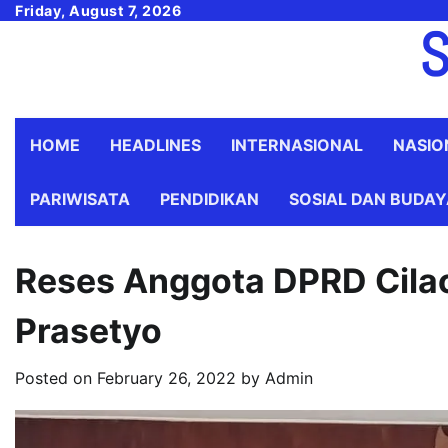
Skip
Friday, August 7, 2026
S
to
content
HOME
HEADLINES
INTERNASIONAL
NASIO
PARIWISATA
PENDIDIKAN
SOSIAL DAN BUDA
Reses Anggota DPRD Cila
Prasetyo
Posted on
February 26, 2022
by
Admin