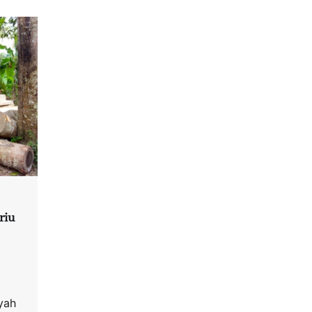
riu
yah