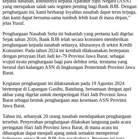
kepada nasabah, khususnya kepada Aparatur Sipil Negara (ASN)
yang merupakan salah satu segmen penting bagi Bank BJB. Dengan
penghargaan ini, kami berharap loyalitas nasabah dapat terus terjaga,
dan kami dapat bersama-sama tumbuh lebih kuat di masa depan,”
jelas Yusuf.
Penghargaan Nasabah Setia ini bukanlah yang pertama kali digelar.
Sejak tahun 2016, Bank BJB telah secara konsisten memberikan
penghargaan kepada nasabah setianya, khususnya di sektor Kredit
Konsumer. Pada tahun 2024 ini kembali dilaksanakan bertepatan
dengan perayaan Hari Jadi ke-79 Provinsi Jawa Barat, sebagai
wujud nyata penghargaan bagi para debitur setia, terutama yang
berasal dari kalangan ASN di lingkungan Pemerintah Provinsi Jawa
Barat.
Kegiatan penghargaan ini dilaksanakan pada 19 Agustus 2024
bertempat di Lapangan Gasibu, Bandung, bersamaan dengan apel
akbar yang digelar untuk memperingati Hari Jadi Provinsi Jawa
Barat sebagai bentuk penghargaan atas kesetiaan ASN Provinsi
Jawa Barat.
Tahun ini, sebanyak 20 orang nasabah mendapatkan penghargaan
tersebut. Penyerahan penghargaan dilakukan langsung pada acara
peringatan Hari Jadi Provinsi Jawa Barat, di mana acara ini
diharapkan dapat menjadi ajang untuk semakin mempererat
hubungan antara Bank BJB dan nasabahnya. Program ini juga